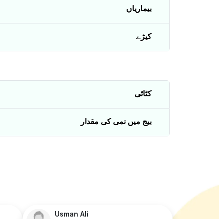
بیماریاں
کیڑے
کٹائی
بیج میں نمی کی مقدار
Usman Ali