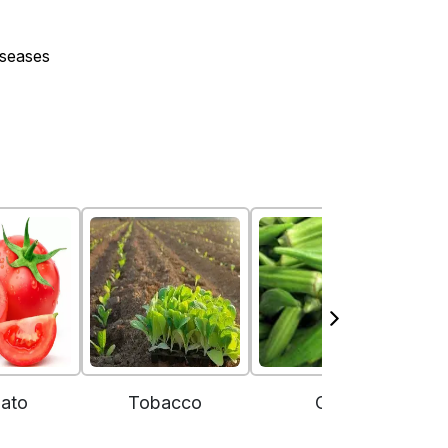
iseases
ato
Tobacco
Okra