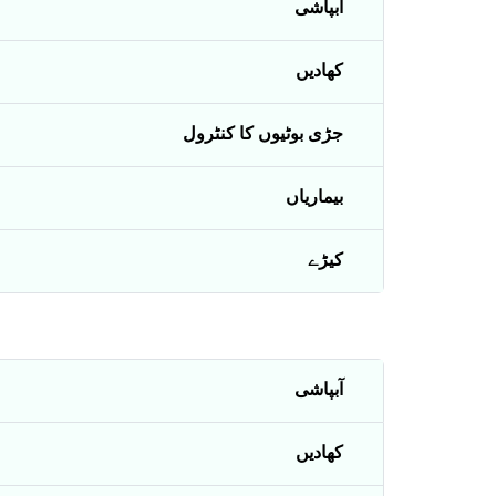
آبپاشی
کھادیں
جڑی بوٹیوں کا کنٹرول
بیماریاں
کیڑے
آبپاشی
کھادیں