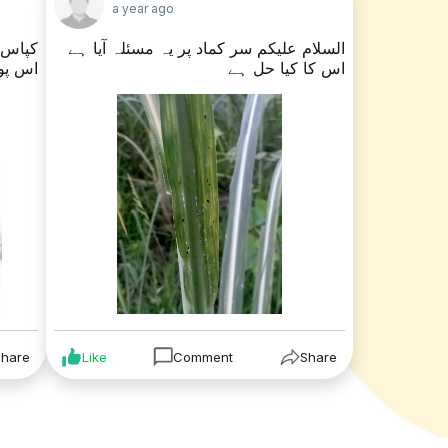
a year ago
السلام علیکم سر کماد پر یہ مسئلہ آیا ہے
کپاس 
اس کا کیا حل ہے
اس پو
Share
Like
Comment
Share