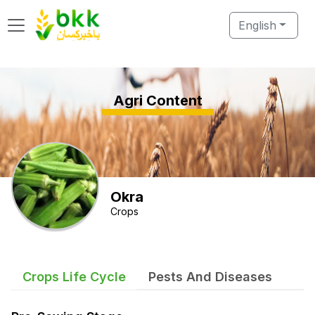
English
Agri Content
Okra
Crops
Crops Life Cycle
Pests And Diseases