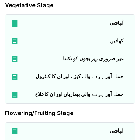
Vegetative Stage
آبپاشی
کھادیں
غیر ضروری زیر بچوں کو نکلنا
حملہ آور ہونے والے کیڑے اور ان کا کنٹرول
حملہ آور ہونے والی بیماریاں اور ان کاعلاج
Flowering/Fruiting Stage
آبپاشی